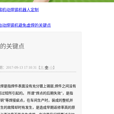
锡机
动焊锡机器人定制
自动焊锡机避免虚焊的关键点
的关键点
2017-09-13 17:10:31【
大
中
小
】
焊是指焊件表面没有充分镀上锡层,焊件之间没有
过短所引起的。 所谓“焊点的后期失效”，是指
“露铜”等焊接疵点，在车间生产时，装成的整机并
产生的故障却时有发生，是造成早期返修率高的原