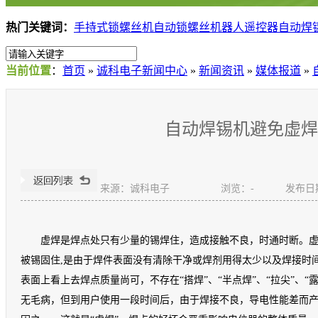
热门关键词：
手持式锁螺丝机
自动锁螺丝机器人
遥控器自动焊
当前位置
：
首页
»
诚科电子新闻中心
»
新闻资讯
»
媒体报道
»
自动焊锡机避免虚焊
来源：诚科电子
浏览：
-
发布日期：
虚焊是焊点处只有少量的锡焊住，造成接触不良，时通时断。虚
被锡固住,是由于焊件表面没有清除干净或焊剂用得太少以及焊接时间
表面上看上去焊点质量尚可，不存在“搭焊”、“半点焊”、“拉尖”、
无毛病，但到用户使用一段时间后，由于焊接不良，导电性能差而