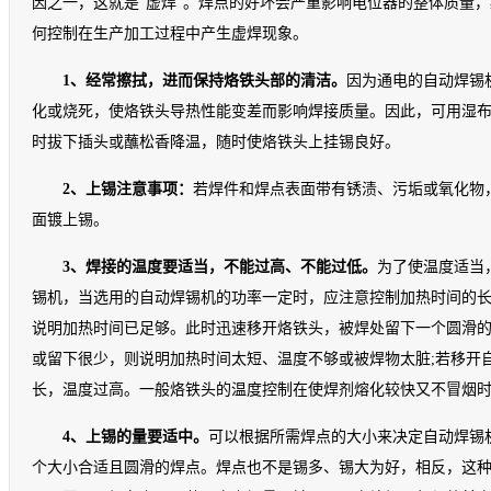
因之一，这就是“虚焊”。焊点的好坏会严重影响电位器的整体质量
何控制在生产加工过程中产生虚焊现象。
1、经常擦拭，
进而保持烙铁头部的清洁。
因为通电的自动焊锡
化或烧死，使烙铁头导热性能变差而影响焊接质量。因此，可用湿
时拔下插头或蘸松香降温，随时使烙铁头上挂锡良好。
2、上锡注意事项：
若焊件和焊点表面带有锈渍、污垢或氧化物
面镀上锡。
3、焊接的温度要适当，不能过高、不能过低。
为了使温度适当
锡机，当选用的自动焊锡机的功率一定时，应注意控制加热时间的
说明加热时间已足够。此时迅速移开烙铁头，被焊处留下一个圆滑
或留下很少，则说明加热时间太短、温度不够或被焊物太脏;若移开
长，温度过高。一般烙铁头的温度控制在使焊剂熔化较快又不冒烟
4、上锡的量要适中。
可以根据所需焊点的大小来决定自动焊锡
个大小合适且圆滑的焊点。焊点也不是锡多、锡大为好，相反，这