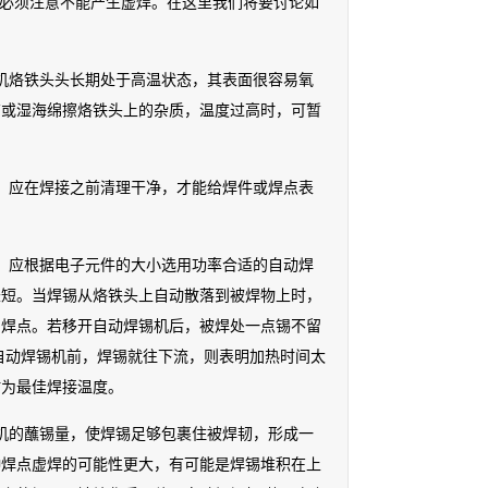
，必须注意不能产生虚焊。在这里我们将要讨论如
机烙铁头头长期处于高温状态，其表面很容易氧
布或湿海绵擦烙铁头上的杂质，温度过高时，可暂
，应在焊接之前清理干净，才能给焊件或焊点表
，应根据电子元件的大小选用功率合适的自动焊
长短。当焊锡从烙铁头上自动散落到被焊物上时，
的焊点。若移开自动焊锡机后，被焊处一点锡不留
自动焊锡机前，焊锡就往下流，则表明加热时间太
时为最佳焊接温度。
机的蘸锡量，使焊锡足够包裹住被焊韧，形成一
种焊点虚焊的可能性更大，有可能是焊锡堆积在上