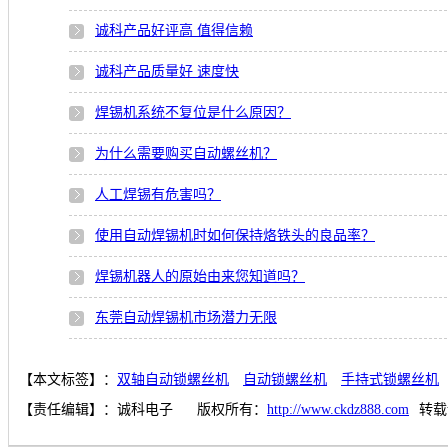
诚科产品好评高 值得信赖
诚科产品质量好 速度快
焊锡机系统不复位是什么原因？
为什么需要购买自动螺丝机？
人工焊锡有危害吗？
使用自动焊锡机时如何保持烙铁头的良品率？
焊锡机器人的原始由来您知道吗？
东莞自动焊锡机市场潜力无限
【本文标签】：
双轴自动锁螺丝机
自动锁螺丝机
手持式锁螺丝机
【责任编辑】：
诚科电子
版权所有：
http://www.ckdz888.com
转载