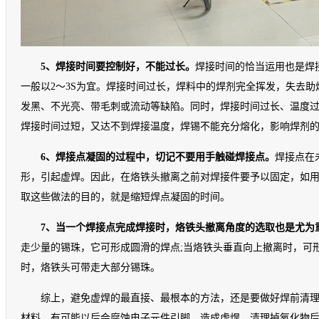
5、焊接时间要控制好，不能过长。
焊接时间的恰当运用也是焊
一般以2～3S为宜。焊接时间过长，焊料中的焊剂完全挥发，失去
发黑、不光亮、带毛刺或流动等缺陷。同时，焊接时间过长、温度
焊接时间过短，又达不到焊接温度，焊锡不能充分熔化，影响焊剂
6、焊接点凝固的过程中，切记不要用手触碰焊接点。
焊接点在
形，引起虚焊。因此，在烙铁头撤离之前对焊接件要予以固定，如
取这些做法的目的，就是缩短焊点凝固的时间。
7、当一个焊接点完成焊接时，烙铁头撤离角度的选取也是尤为
走少量的锡珠，它可形成圆滑的焊点;当烙铁头垂直向上撤离时，可
时，烙铁头可带走大部分锡珠。
综上，避免虚焊的最直接、最根本的方法，还是要做好焊前清
材料，有可能以后会腐蚀电子元件引脚，造成虚焊。清理掉氧化物