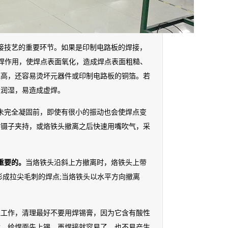
接技艺的重要环节。如果是印制电路板的焊接，
助焊作用，使焊点表面氧化，造成焊点表面粗糙、
过高，还容易烫坏元器件或印制电路板的铜箔。若
的润湿，易造成虚焊。
未完全凝固前，即使有很小的振动也会使焊点变
用镊子夹持，或烙铁头撤离之后快速用嘴吹气，采
重要的。
当烙铁头沿斜上方撤离时，烙铁头上带
形成拉尖毛刺的焊点;当烙铁头以水平方向撤离
理工作，清理最好不要用焊锡膏，因为它含有酸性
后，给焊面先上锡，再焊接就容易了，也不易产生